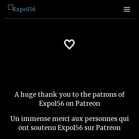
Expo156
👩🏽‍🚀🧚‍♀️👾🧙🏼‍♀️🤖🧝🏻‍♀️👽🧜🏿‍♀️👩‍🔬
🤍
A huge thank you to the patrons of
Expo156 on Patreon
Un immense merci aux personnes qui
ont soutenu Expo156 sur Patreon