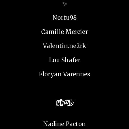
✨
Nortu98
Camille Mercier
Valentin.ne2rk
Lou Shafer
Floryan Varennes
P̵̩̲͚̄̈̉̀̕͝E̸̳͖̼̰̫̪͕̫̟͂̔̿̓̋̀͗͌̎̒̂̓̌͘ͅẄ̴̨̛͍͉͙̮͇̭̱̜͒́̔̎̅̿̎́̕͘͜K̸̔
Nadine Pacton