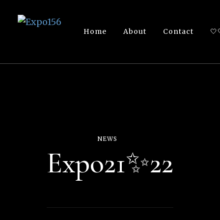
Expo156
Home
About
Contact
🤍
👩🏽‍🚀🧚‍♀️👾🧙🏼‍♀️🤖🧝🏻‍♀️👽🧜🏿‍♀️👩‍🔬
NEWS
Expo21✨22