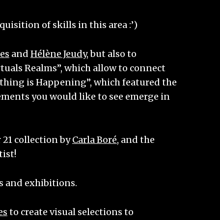
sition of skills in this area :’)
es
and
Hélène Jeudy
, but also to
rtuals Realms”, which allow to connect
mething is Happening”, which featured the
vements you would like to see emerge in
 21 collection by
Carla Boré
, and the
ist!
s and exhibitions.
es
to create visual selections to