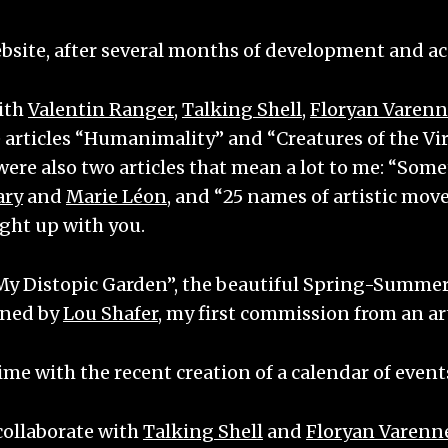
bsite, after several months of development and acqui
with
Valentin Ranger
,
Talking Shell
,
Floryan Varenn
 articles “Humanimality” and “Creatures of the Vi
e were also two articles that mean a lot to me: “So
ary
and
Marie Léon
, and “25 names of artistic mo
ught up with you.
 My Distopic Garden”, the beautiful Spring-Summer
gned by
Lou Shafer
, my first commission from an art
me with the recent creation of a calendar of event
collaborate with
Talking Shell
and
Floryan Varenn