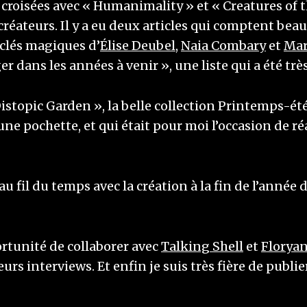
croisées avec « Humanimality » et « Creatures of t
créateurs. Il y a eu deux articles qui comptent be
 clés magiques d’
Élise Deubel
,
Naia Combary
et
Mar
r dans les années à venir », une liste qui a été trè
 Distopic Garden », la belle collection Printemps-ét
 une pochette, et qui était pour moi l’occasion de
au fil du temps avec la création à la fin de l’ann
portunité de collaborer avec
Talking Shell
et
Florya
rs interviews. Et enfin je suis très fière de publi